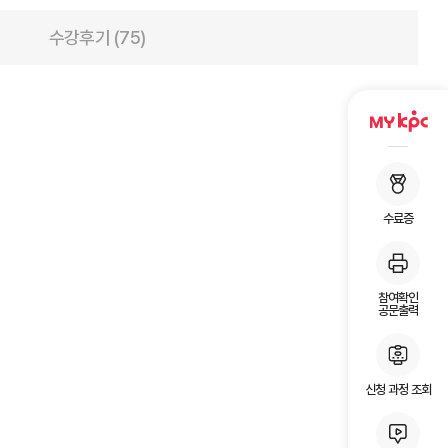
수강후기 (75)
수료증
참여확인
공문출력
신청 과정 조회