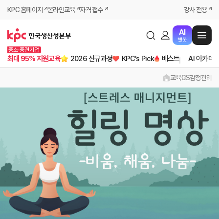
KPC 홈페이지
온라인교육
자격 접수
강사 전용
AI
챗봇
중소·중견기업
최대 95% 지원교육
2026 신규과정
KPC's Pick
베스트
AI 아카데
교육
CS
감정관리