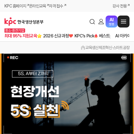
KPC 홈페이지
온라인교육
자격 접수
강사 전용
AI
챗봇
중소·중견기업
최대 95% 지원교육
2026 신규과정
KPC's Pick
베스트
AI 아카데
교육
생산
제조혁신·스마트공장