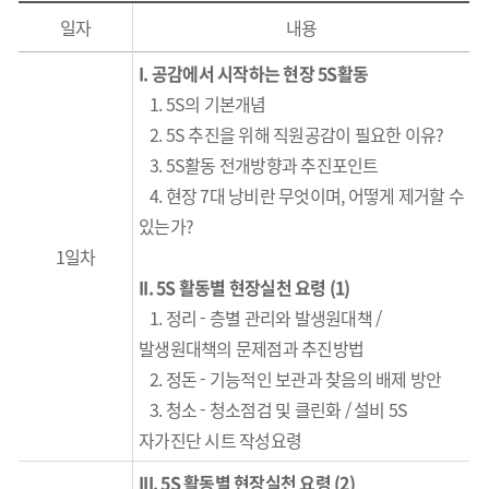
일자
내용
I.
공감에서 시작하는 현장
5S
활동
1. 5S
의 기본개념
2. 5S 추진을 위해 직원공감이 필요한 이유?
3. 5S활동 전개방향과 추진포인트
4. 현장 7대 낭비란 무엇이며, 어떻게 제거할 수
있는가?
1일차
II.
5S
활동별 현장실천 요령
(1)
1. 정리 - 층별 관리와 발생원대책 /
발생원대책의 문제점과 추진방법
2. 정돈 - 기능적인 보관과 찾음의 배제 방안
3. 청소 - 청소점검 및 클린화 / 설비 5S
자가진단 시트 작성요령
III.
5S
활동별 현장실천 요령
(2)