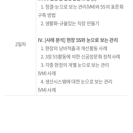
1.
청결
-
눈으로 보는 관리
(VM)
와
5S
의 표준화
구축 방법
2.
생활화
-
규율있는 직장 만들기
Ⅳ. [사례 분석] 현장 5S와 눈으로 보는 관리
2일차
1. 현장의 낭비적출과 개선활동 사례
2. 3
정
5S
활동에 의한 신공장문화 정착사례
3. 각종 현장의 개별
눈으로 보는 관리
(VM)
사례
4. 생산시스템에 대한
눈으로 보는 관리
(VM)
사례