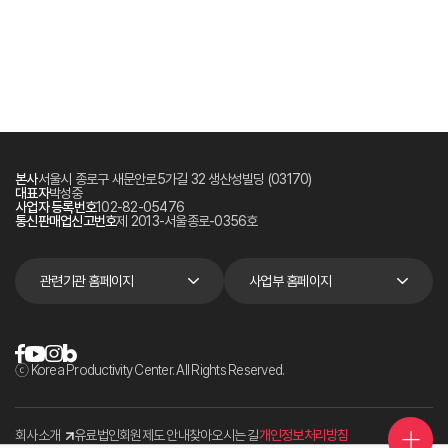
본사
서울시 종로구 새문안로5가길 32 생산성빌딩 (03170)
대표자
박성중
사업자 등록번호
102-82-05476
통신판매업신고번호
제 2013-서울종로-0356호
관련기관 홈페이지
사업부 홈페이지
ⓒ Korea Productivity Center. All Rights Reserved.
회사소개
유료법인회원제도 안내
찾아오시는 길
개인정보처리방침