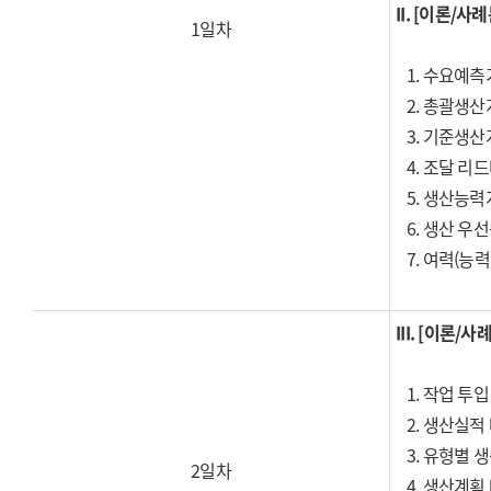
II.
[이론/사례
1일차
1. 수요예측
2. 총괄생산
3. 기준생산
4. 조달 리
5. 생산능력
6. 생산 우
7. 여력(능
III. [이론
1. 작업 투입
2. 생산실적
3. 유형별 
2일차
4. 생산계획