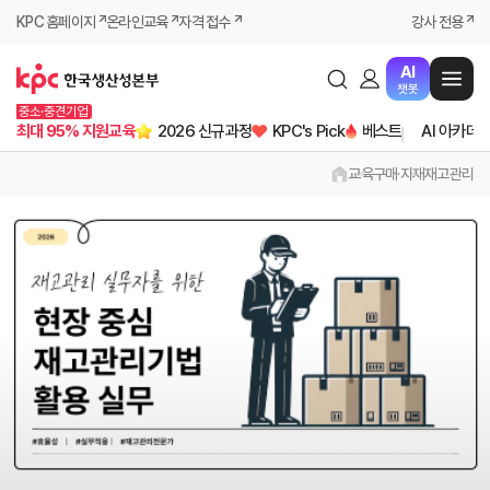
KPC 홈페이지
온라인교육
자격 접수
강사 전용
AI
챗봇
중소·중견기업
최대 95% 지원교육
2026 신규과정
KPC's Pick
베스트
AI 아카데
교육
구매·자재
재고관리