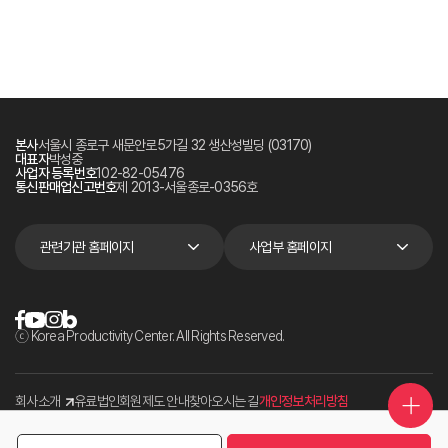
본사
서울시 종로구 새문안로5가길 32 생산성빌딩 (03170)
대표자
박성중
사업자 등록번호
102-82-05476
통신판매업신고번호
제 2013-서울종로-0356호
관련기관 홈페이지
사업부 홈페이지
ⓒ Korea Productivity Center. All Rights Reserved.
회사소개
유료법인회원제도 안내
찾아오시는 길
개인정보처리방침