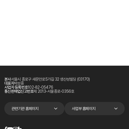
본사
서울시 종로구 새문안로5가길 32 생산성빌딩 (03170)
대표자
박성중
사업자 등록번호
102-82-05476
통신판매업신고번호
제 2013-서울종로-0356호
관련기관 홈페이지
사업부 홈페이지