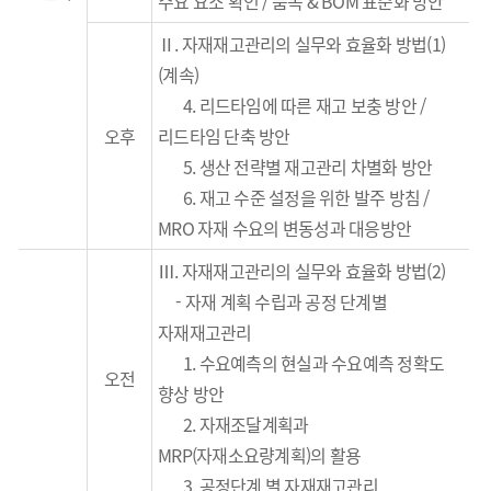
주요 요소 확인
/
품목
&
BOM
표준화 방안
Ⅱ. 자재재고관리의 실무와 효율화 방법(1)
(계속)
4.
리드타임에 따른 재고 보충 방안
/
오후
리드타임 단축
방안
5.
생
산
전략별
재고관리 차별화 방안
6.
재고 수준 설정을 위한 발주 방침 /
M
RO
자재 수요의 변동성과 대응방안
Ⅲ.
자재재고관리의 실무와 효율화 방법(2)
- 자재 계획 수립과 공정 단계별
자재재고관리
1.
수요예측의 현실과 수요예측 정확도
오전
향상 방안
2.
자재조달계획과
MRP(
자재소요량계획
)
의 활용
3.
공정단계
별 자재재고관리