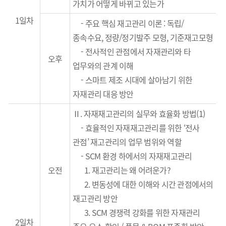
가치가 어떻게 바뀌고 있는가
1일차
-
주요 핵심 재고관리 이론
:
독립
/
종속수요
,
정량
/
정기발주 모형
,
기준재고모형
- 전사적인 관점에서 자재관리와 타
오후
업무와의 관계 이해
-
스마트 제조 시대에 살아남기 위한
자재관리 대응 방안
Ⅱ. 자재재고관리의 실무와 효율화 방법(1)
-
효율적인 자재재고관리를 위한
‘
전사
관점
’
재고관리의 업무 범위와 역할
- SCM
환경 하에서의 자재재고관리
오전
1. 재고관리는 왜 어려운가?
2.
변동성에 대한 이해와 시간 관점에서의
재고관
리 방안
3.
SCM
경쟁력 강화를 위한
자재관리
2일차