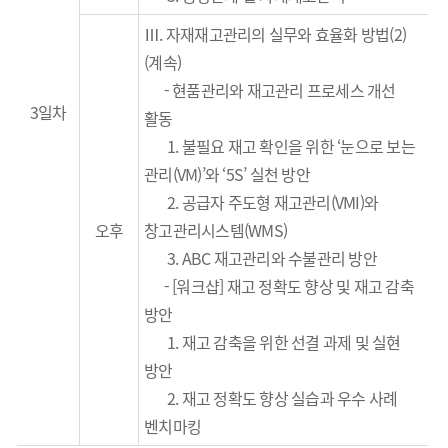
Ⅲ.
자재재고관리의 실무와 효율화 방법(2)
(계속)
- 현품관리와 재고관리 프로세스 개선
3일차
활동
1.
불필요 재고 확인을 위한
‘
눈으로 보는
관리
(VM)’
와
‘5S’
실천 방안
2.
공급자 주도형 재고관리
(VMI)
와
오후
창고관리시스템
(WMS)
3.
ABC
재고관리와
수불관리
방안
- [워크샵]
재고 정확도 향상 및 재고 감축
방안
1.
재고 감축을 위한 선결 과제 및 실현
방안
2.
재고 정확도
향상 실습과 우수 사례
벤치마킹