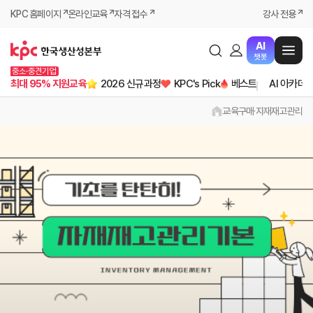
KPC 홈페이지
온라인교육
자격 접수
강사 전용
AI
챗봇
중소·중견기업
최대 95% 지원교육
2026 신규과정
KPC's Pick
베스트
AI 아카데
교육
구매·자재
재고관리