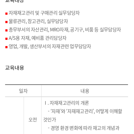
교육대상
자재재고관리 및 구매관리 실무담당자
■
물류관리, 창고관리, 실무담당자
■
총무부서의 자산관리, MRO자재, 공기구, 비품 등 실무담당자
■
A/S용 자재, 예비품 관리담당자
■
영업, 개발, 생산부서의 자재관련 업무담당자
■
교육내용
일자
내용
Ⅰ. 자재재고관리의 개론
-
‘
자재
’
와
‘
자재재고관리
’,
어떻게 이해할
오전
것인가
-
경영 환경 변화에 따라 재고의 개념과