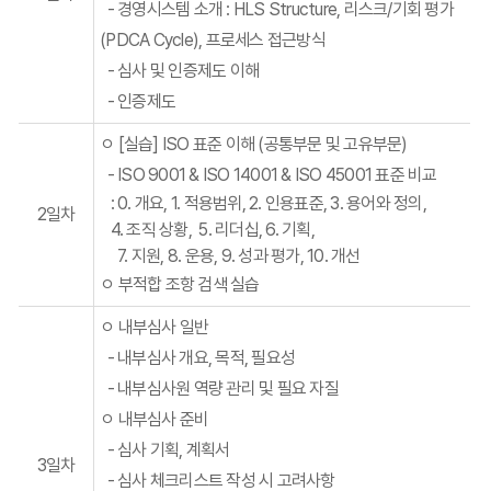
-
경영시스템 소개
: HLS Structure,
리스크
/
기회 평가
(PDCA Cycle),
프로세스 접근방식
- 심사 및 인증제도 이해
- 인증제도
ㅇ [실습] ISO 표준 이해 (공통부문 및 고유부문)
-
ISO 9001 & ISO 14001 & ISO 45001
표준 비교
: 0. 개요, 1. 적용범위, 2. 인용표준, 3. 용어와 정의,
2일차
4. 조직 상황, 5. 리더십, 6. 기획,
7. 지원, 8. 운용, 9. 성과 평가, 10. 개선
ㅇ 부적합 조항 검색 실습
ㅇ 내부심사 일반
- 내부심사 개요, 목적, 필요성
- 내부심사원 역량 관리 및 필요 자질
ㅇ 내부심사 준비
- 심사 기획, 계획서
3일차
- 심사 체크리스트 작성 시 고려사항