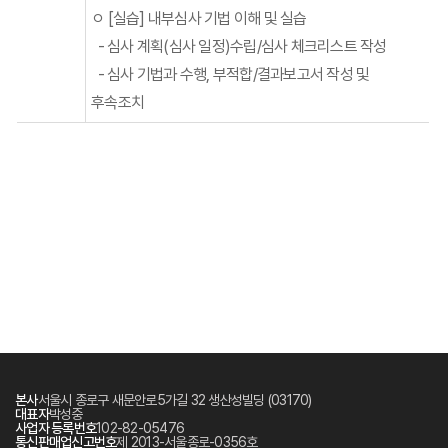
ㅇ [실습] 내부심사 기법 이해 및 실습
- 심사 계획(심사 일정)수립/심사 체크리스트 작성
- 심사 기법과 수행, 부적합/결과보고서 작성 및
후속조치
본사
서울시 종로구 새문안로5가길 32 생산성빌딩 (03170)
대표자
박성중
사업자 등록번호
102-82-05476
통신판매업신고번호
제 2013-서울종로-0356호