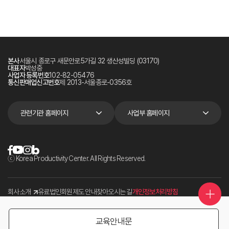
본사
서울시 종로구 새문안로5가길 32 생산성빌딩 (03170)
대표자
박성중
사업자 등록번호
102-82-05476
통신판매업신고번호
제 2013-서울종로-0356호
관련기관 홈페이지
사업부 홈페이지
ⓒ Korea Productivity Center. All Rights Reserved.
회사소개
유료법인회원제도 안내
찾아오시는 길
개인정보처리방침
교육안내문