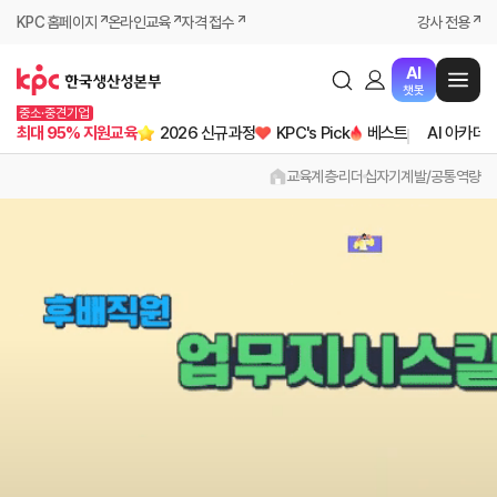
KPC 홈페이지
온라인교육
자격 접수
강사 전용
AI
챗봇
중소·중견기업
최대 95% 지원교육
2026 신규과정
KPC's Pick
베스트
AI 아카데
교육
계층·리더십
자기계발/공통역량