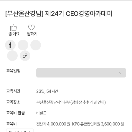
[부산울산경남] 제24기 CEO경영아카데미
좋아요
찜하기
교육일정
교육시간
23일, 54시간
교육장소
부산울산경남지역본부(강의장 추후 개별 안내)
교육비 환급
비환급
교육비
정상가 4,000,000 원
KPC 유료법인회원 3,600,000 원