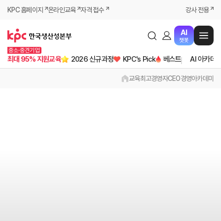
KPC 홈페이지
온라인교육
자격 접수
강사 전용
AI
챗봇
중소·중견기업
최대 95% 지원교육
2026 신규과정
KPC's Pick
베스트
AI 아카데
교육
최고경영자
CEO경영아카데미