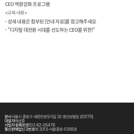
CEO 역량강화 프로그램
<교육 내용>
- 상세 내용은 첨부된 [안내 자료]를 참고해주세요
- "디지털 대전환 시대를 선도하는 CEO를 위한!"
본사
서울시 종로구 새문안로5가길 32 생산성빌딩 (03170)
대표자
박성중
사업자 등록번호
102-82-05476
통신판매업신고번호
제 2013-서울종로-0356호