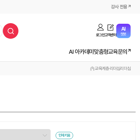
강사 전용
AI
챗봇
로그인
고객센터
AI 아카데미
맞춤형교육문의
교육
계층·리더십
리더십
인재키움