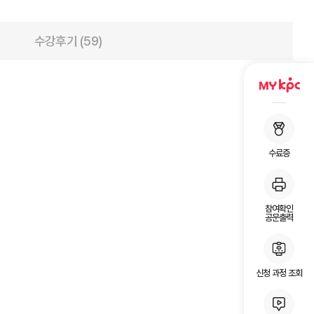
수강후기 (59)
수료증
참여확인
공문출력
신청 과정 조회