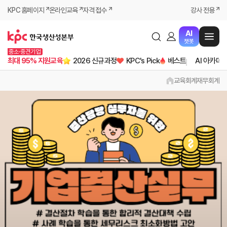
KPC 홈페이지
온라인교육
자격 접수
강사 전용
AI
챗봇
중소·중견기업
최대 95% 지원교육
2026 신규과정
KPC's Pick
베스트
AI 아카데
교육
회계
재무회계