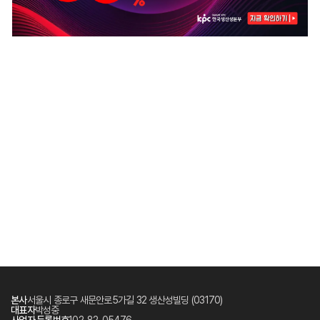
본사
서울시 종로구 새문안로5가길 32 생산성빌딩 (03170)
대표자
박성중