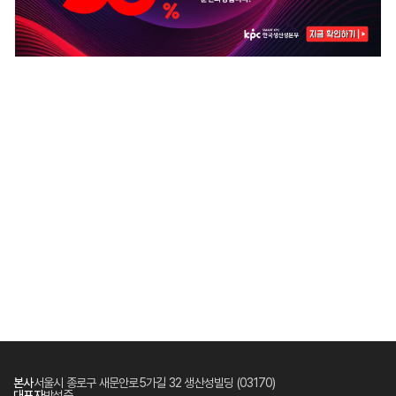
본사
서울시 종로구 새문안로5가길 32 생산성빌딩 (03170)
대표자
박성중