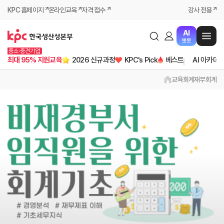
KPC 홈페이지
온라인교육
자격 접수
강사 전용
AI
챗봇
중소·중견기업
최대 95% 지원교육
2026 신규과정
KPC's Pick
베스트
AI 아카데
교육
회계
재무회계