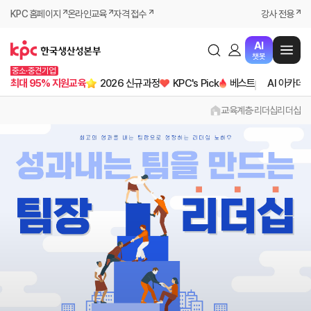
KPC 홈페이지
온라인교육
자격 접수
강사 전용
AI
챗봇
중소·중견기업
최대 95% 지원교육
2026 신규과정
KPC's Pick
베스트
AI 아카데
교육
계층·리더십
리더십