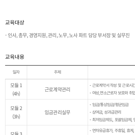
교육대상
- 인사
,
총무
,
경영지원
,
관리
,
노무
,
노사
파트
담당 부서장 및 실무진
교육내용
일자
주제
모듈 1
- 근로계약서 작성 및 근로시
근로계약관리
(4h)
- 여성,연소근로자 보호와 취
- 임금/통상임금/평균임금
모듈 2
임금관리실무
- 상여금, 성과급관리
(3h)
- 최저임금제도, 포괄임금제, 
- 연차유급휴가, 주휴일, 휴게
모듈 3