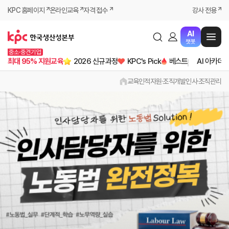
KPC 홈페이지
온라인교육
자격 접수
강사 전용
AI
챗봇
중소·중견기업
최대 95% 지원교육
2026 신규과정
KPC's Pick
베스트
AI 아카데
교육
인적자원·조직개발
인사·조직관리