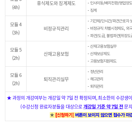
휴식제도와 징계제도
- 인사이동/배치전환/영업양
(4h)
- 징계
- 기간제/단시간/파견근로자 
모듈 4
비정규직관리
- 비정규직 차별시정제도, 외
(3h)
- 파견/도급, 불법파견(위장도
- 산재고용보험실무
모듈 5
산재고용보험
- 산재보상제도
(2h)
- 고용보험지원제도
- 정년관리
모듈 6
퇴직관리실무
- 해고관리
(2h)
- 퇴직관리
★ 과정의 개강여부는 개강일 약 7일 전 확정되며, 최소한의 수강생이
(수강신청 완료자분들을 대상으로
개강일 기준 약 7일 전
문자
★
[신청하기
]
버튼이 보이지 않으면 접수가 마