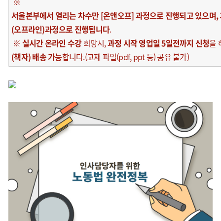
※
서울본부에서 열리는 차수만 [온앤오프] 과정으로 진행되고 있으며,
(오프라인)과정으로 진행됩니다
.
※
실시간 온라인 수강
희망시,
과정 시작 영업일 5일전까지 신청
을
(책자) 배송 가능
합니다.(교재 파일(pdf, ppt 등) 공유 불가)