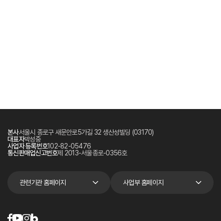
본사
서울시 종로구 새문안로5가길 32 생산성빌딩 (03170)
대표자
박성중
사업자 등록번호
102-82-05476
통신판매업신고번호
제 2013-서울종로-0356호
관련기관 홈페이지
사업부 홈페이지