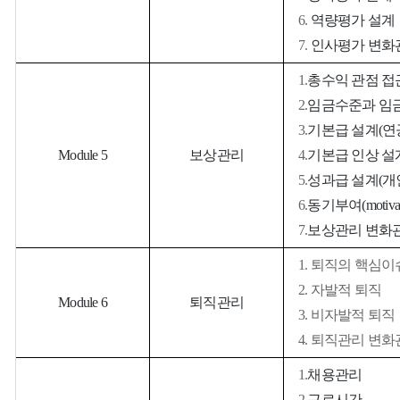
6.
역량평가 설계
7.
인사평가 변화
1.
총수익 관점 접
2.
임금수준과 임
3.
기본급 설계
(
연
Module 5
보상관리
4.
기본급 인상 설
5.
성과급 설계
(
개
6.
동기부여
(motiva
7.
보상관리 변화
1. 퇴직의 핵심이
2. 자발적 퇴직
Module 6
퇴직관리
3. 비자발적 퇴직
4. 퇴직관리 변
1.
채용관리
2.
근로시간