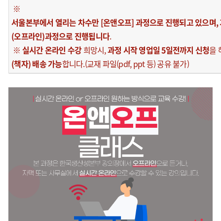
※
서울본부에서 열리는 차수만 [온앤오프] 과정으로 진행되고 있으며,
(오프라인)과정으로 진행됩니다
.
※
실시간 온라인 수강
희망시,
과정 시작 영업일 5일전까지 신청
을
(책자) 배송 가능
합니다.(교재 파일(pdf, ppt 등) 공유 불가)