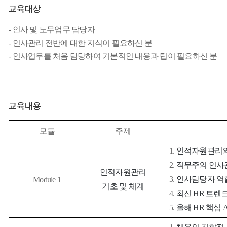
교육대상
-
인사 및
노무업무
담당자
-
인사관리 전반에 대한 지식이 필요하신 분
-
인사업무를 처음 담당하여 기본적인 내용과 팁이 필요하신 분
교육내용
모듈
주제
1.
인적자원관리의
2.
직무주의 인사
인적자원관리
3.
인사담당자 역
Module 1
기초 및 체계
4.
최신
HR
트렌
5.
올해
HR
핵심
A