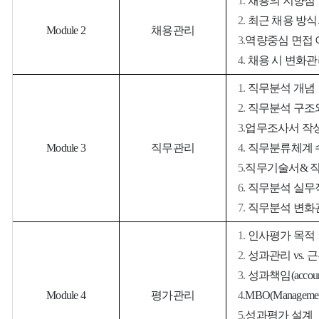
1.
채용의 지향점
2.
최근 채용 방식
Module 2
채용관리
3.
역량중심 면접 
4.
채용 시 변화관
1.
직무분석 개념
2.
직무분석 구조
3.
업무조사서 작
Module 3
직무관리
4.
직무분류체계 
5.
직무기술서
&
6.
직무분석 실무
7.
직무분석 변화
1.
인사평가 목적
2.
성과관리
vs.
근
3.
성과책임
(accoun
Module 4
평가관리
4.
MBO(Management 
5.
성과평가 설계