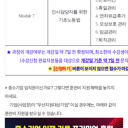
3.
휴일관리
인사담당자를 위한
Module 7
4.
연차유급휴가
기초노동법
5.
모성보호 관리
6.
임금관리
7.
퇴직관리
★ 과정의 개강여부는 개강일 약 7일 전 확정되며, 최소한의 수강생이
(수강신청 완료자분들을 대상으로
개강일 기준 약 7일 전
문자
★
[신청하기
]
버튼이 보이지 않으면 접수가 마
※ 중소기업 임직원이신가요? 그렇다면 훈련비 지원 혜택을 놓치지
마세요.
기업(사업장)이 "우선지원대상기업" 이실 경우에는, 아래와 같이
훈련비 지원을 받으실 수 있습니다.