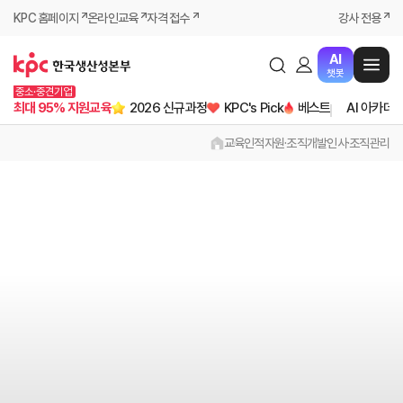
KPC 홈페이지
온라인교육
자격 접수
강사 전용
AI
챗봇
중소·중견기업
최대 95% 지원교육
2026 신규과정
KPC's Pick
베스트
AI 아카데
교육
인적자원·조직개발
인사·조직관리