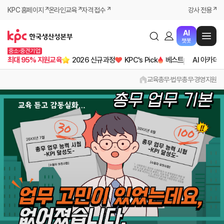
KPC 홈페이지
온라인교육
자격 접수
강사 전용
AI
챗봇
중소·중견기업
최대 95% 지원교육
2026 신규과정
KPC's Pick
베스트
AI 아카데
교육
총무·법무
총무·경영지원