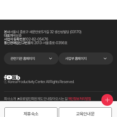
본사
서울시 종로구 새문안로5가길 32 생산성빌딩 (03170)
대표자
박성중
사업자 등록번호
102-82-05476
통신판매업신고번호
제 2013-서울종로-0356호
관련기관 홈페이지
사업부 홈페이지
ⓒ Korea Productivity Center. All Rights Reserved.
회사소개
유료법인회원제도 안내
찾아오시는 길
개인정보처리방침
제휴숙소
교육안내문