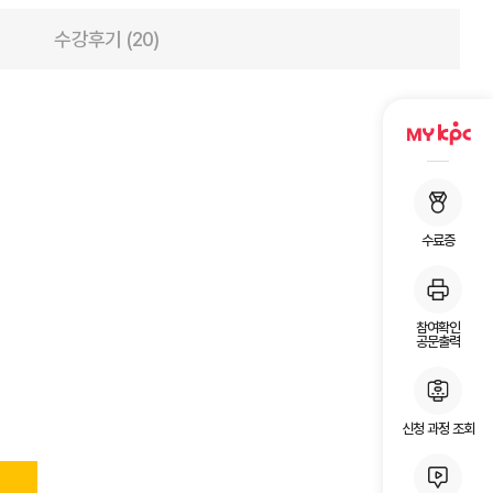
수강후기 (20)
수료증
참여확인
공문출력
신청 과정 조회