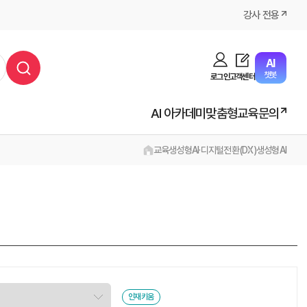
강사 전용
AI
챗봇
로그인
고객센터
AI 아카데미
맞춤형교육문의
교육
생성형AI·디지털전환(DX)
생성형AI
인재키움