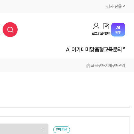
강사 전용
AI
챗봇
로그인
고객센터
AI 아카데미
맞춤형교육문의
교육
구매·자재
구매관리
인재키움