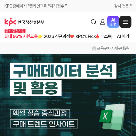
KPC 홈페이지
온라인교육
자격 접수
강사 전용
AI
챗봇
중소·중견기업
최대 95% 지원교육
2026 신규과정
KPC's Pick
베스트
AI 아카데
교육
구매·자재
구매관리