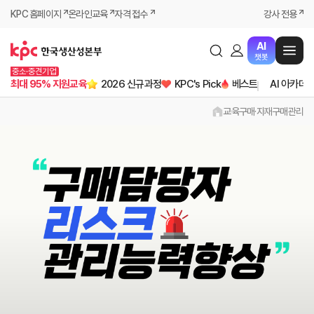
KPC 홈페이지
온라인교육
자격 접수
강사 전용
AI
챗봇
중소·중견기업
최대 95% 지원교육
2026 신규과정
KPC's Pick
베스트
AI 아카데
교육
구매·자재
구매관리