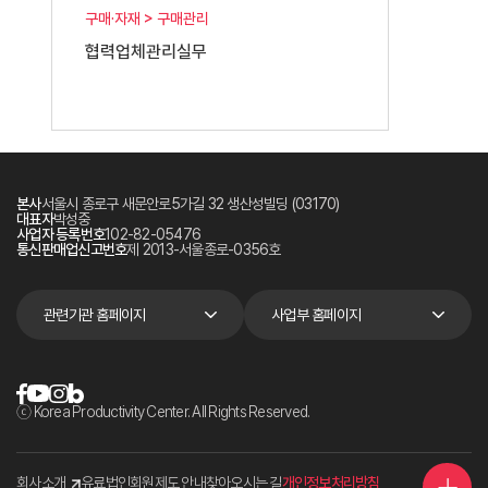
구매·자재 > 구매관리
협력업체관리실무
본사
서울시 종로구 새문안로5가길 32 생산성빌딩 (03170)
대표자
박성중
사업자 등록번호
102-82-05476
통신판매업신고번호
제 2013-서울종로-0356호
관련기관 홈페이지
사업부 홈페이지
ⓒ Korea Productivity Center. All Rights Reserved.
회사소개
유료법인회원제도 안내
찾아오시는 길
개인정보처리방침