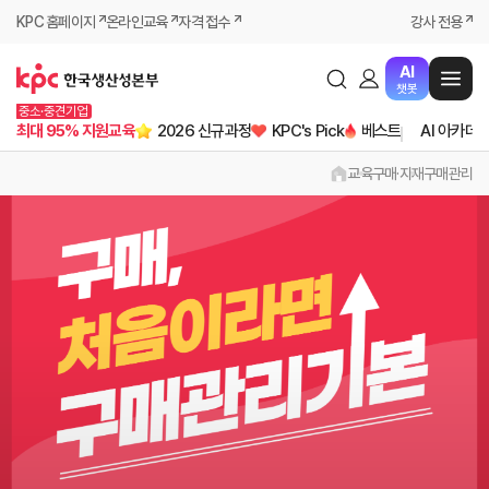
KPC 홈페이지
온라인교육
자격 접수
강사 전용
AI
챗봇
중소·중견기업
최대 95% 지원교육
2026 신규과정
KPC's Pick
베스트
AI 아카데
교육
구매·자재
구매관리