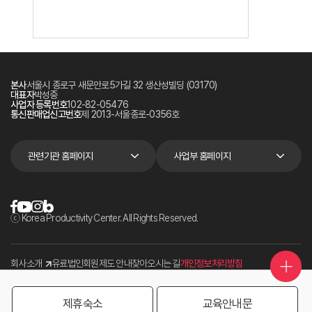
본사
서울시 종로구 새문안로5가길 32 생산성빌딩 (03170)
대표자
박성중
사업자 등록번호
102-82-05476
통신판매업신고번호
제 2013-서울종로-0356호
관련기관 홈페이지
사업부 홈페이지
ⓒ Korea Productivity Center. All Rights Reserved.
회사소개
유료법인회원제도 안내
찾아오시는 길
개인정보처리방침
제휴숙소
교육안내문