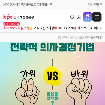
KPC 홈페이지
온라인교육
자격 접수
강사 전용
AI
챗봇
중소·중견기업
최대 95% 지원교육
2026 신규과정
KPC's Pick
베스트
AI 아카데
교육
비즈니스스킬
기획력·문제해결