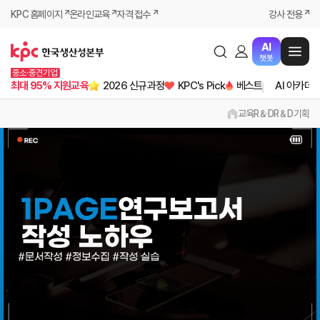
KPC 홈페이지
온라인교육
자격 접수
강사 전용
AI
챗봇
중소·중견기업
최대 95% 지원교육
2026 신규과정
KPC's Pick
베스트
AI 아카데
교육
R＆D
R＆D기획