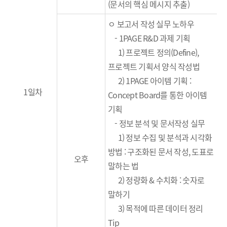
(
문서의 핵심 메시지 추출
)
ㅇ 보고서 작성 실무 노하우
-
1PAGE
R&D
과제 기획
1)
프로젝트 정의(Define),
프로젝트 기획서 양식 작성법
2) 1PAGE 아이템 기획 :
1일차
Concept Board를 통한 아이템
기획
-
정보 분석
및 문서작성 실무
1)
정보 수집 및 분석과 시각화
방법 : 구조화된 문서 작성, 도표로
오후
말하는 법
2) 정량화 & 수치화 : 숫자로
말하기
3) 목적에 따른 데이터 정리
Tip