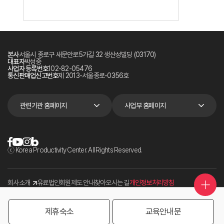
본사
서울시 종로구 새문안로5가길 32 생산성빌딩 (03170)
대표자
박성중
사업자 등록번호
102-82-05476
통신판매업신고번호
제 2013-서울종로-0356호
관련기관 홈페이지
사업부 홈페이지
ⓒ Korea Productivity Center. All Rights Reserved.
회사소개
유료법인회원제도 안내
찾아오시는 길
개인정보처리방침
제휴숙소
교육안내문