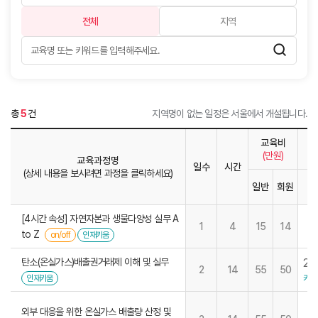
전체
지역
총
5
건
지역명이 없는 일정은 서울에서 개설됩니다.
교육비
(만원)
교육과정명
일수
시간
(상세 내용을 보시려면 과정을 클릭하세요)
일반
회원
1
[4시간 속성] 자연자본과 생물다양성 실무 A
1
4
15
14
to Z
on/off
인재키움
탄소(온실가스)배출권거래제 이해 및 실무
29
2
14
55
50
키움
인재키움
외부 대응을 위한 온실가스 배출량 산정 및