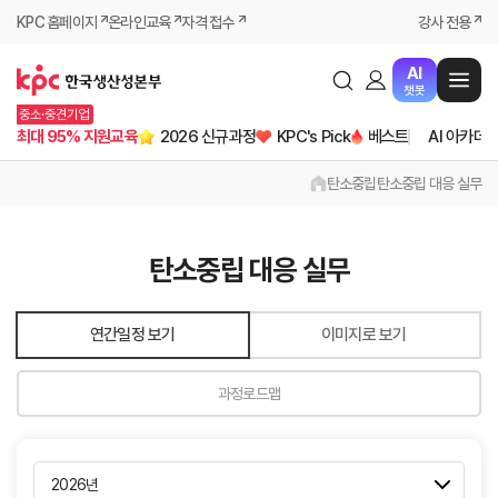
KPC 홈페이지
온라인교육
자격 접수
강사 전용
AI
챗봇
중소·중견기업
최대 95% 지원교육
2026 신규과정
KPC's Pick
베스트
AI 아카데
탄소중립
탄소중립 대응 실무
탄소중립 대응 실무
연간일정 보기
이미지로 보기
과정로드맵