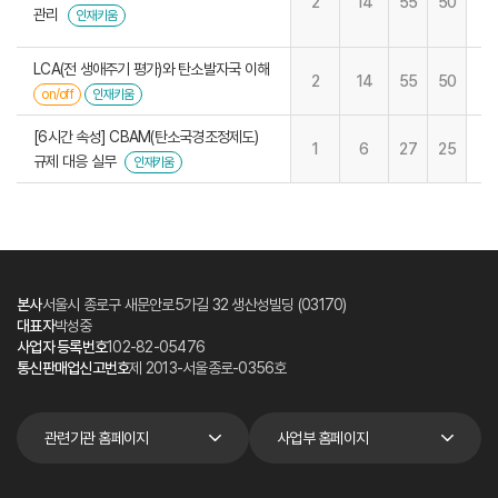
2
14
55
50
관리
인재키움
LCA(전 생애주기 평가)와 탄소발자국 이해
2
14
55
50
on/off
인재키움
[6시간 속성] CBAM(탄소국경조정제도)
1
6
27
25
규제 대응 실무
인재키움
본사
서울시 종로구 새문안로5가길 32 생산성빌딩 (03170)
대표자
박성중
사업자 등록번호
102-82-05476
통신판매업신고번호
제 2013-서울종로-0356호
관련기관 홈페이지
사업부 홈페이지