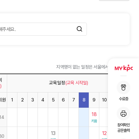
지역명이 없는 일정은 서울에서 개설됩니다.
비
교육일정
(교육 시작일)
)
수료증
회원
1
2
3
4
5
6
7
8
9
10
11
12
18
14
키움
참여확인
공문출력
13
12
80