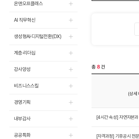
온앤오프클래스
AI 직무혁신
생성형AI·디지털전환(DX)
계층·리더십
총
8
건
강사양성
비즈니스스킬
(상세
경영기획
[4시간 속성] 자연자본과 
내부감사
공공특화
[자격과정] 기후공시 전