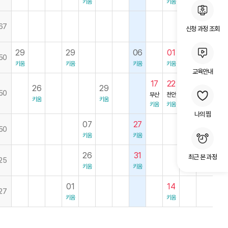
키움
키움
14
67
신청 과정 조회
키움
29
29
06
01
50
키움
키움
키움
키움
교육안내
17
22
26
29
50
부산
천안
키움
키움
키움
키움
나의 찜
07
27
50
키움
키움
26
31
최근 본 과정
25
키움
키움
01
14
27
키움
키움