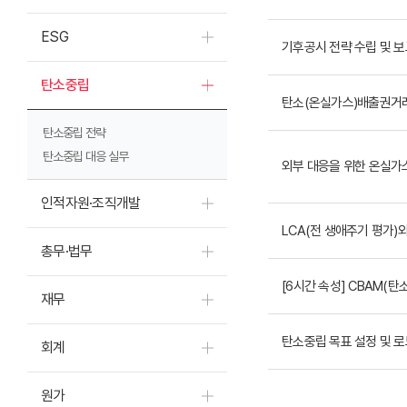
ESG
기후공시 전략 수립 및 보
탄소중립
탄소(온실가스)배출권거래
탄소중립 전략
탄소중립 대응 실무
외부 대응을 위한 온실가스
인적자원·조직개발
LCA(전 생애주기 평가)
총무·법무
[6시간 속성] CBAM(
재무
탄소중립 목표 설정 및 
회계
원가