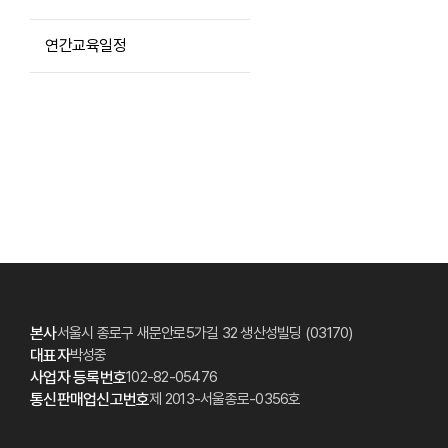
연간교육일정
본사
서울시 종로구 새문안로5가길 32 생산성빌딩 (03170)
대표자
박성중
사업자 등록번호
102-82-05476
통신판매업신고번호
제 2013-서울종로-0356호