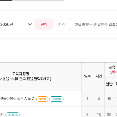
전체
지역
교육
(만원
교육과정명
일수
시간
 내용을 보시려면 과정을 클릭하세요)
일반
생물다양성 실무 A to Z
1
4
15
on/off
인재키움
문가
3
18
89
인재키움