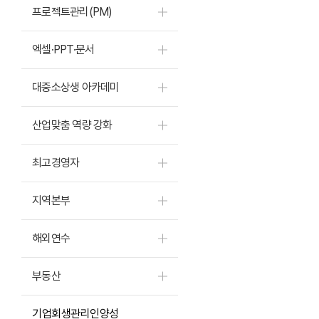
프로젝트관리(PM)
엑셀·PPT·문서
대중소상생 아카데미
산업맞춤 역량 강화
최고경영자
지역본부
해외연수
부동산
기업회생관리인양성