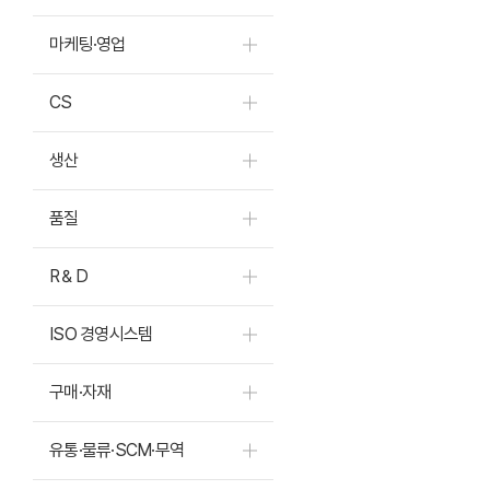
마케팅·영업
CS
생산
품질
R＆D
ISO 경영시스템
구매·자재
유통·물류·SCM·무역