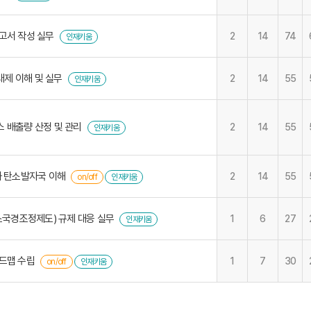
고서 작성 실무
2
14
74
인재키움
제 이해 및 실무
2
14
55
인재키움
 배출량 산정 및 관리
2
14
55
인재키움
와 탄소발자국 이해
2
14
55
on/off
인재키움
탄소국경조정제도) 규제 대응 실무
1
6
27
인재키움
로드맵 수립
1
7
30
on/off
인재키움