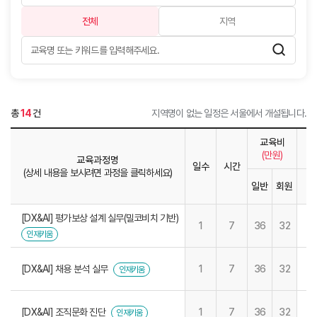
전체
지역
총
14
건
지역명이 없는 일정은 서울에서 개설됩니다.
교육비
(만원)
교육과정명
일수
시간
(상세 내용을 보시려면 과정을 클릭하세요)
일반
회원
1
[DX&AI] 평가보상 설계 실무(밀코비치 기반)
1
7
36
32
인재키움
[DX&AI] 채용 분석 실무
1
7
36
32
인재키움
[DX&AI] 조직문화 진단
1
7
36
32
인재키움