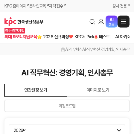
KPC 홈페이지
온라인교육
자격 접수
강사 전용
AI
챗봇
중소·중견기업
최대 95% 지원교육
2026 신규과정
KPC's Pick
베스트
AI 아카데
AI 직무혁신
AI 직무혁신: 경영기획, 인사총무
AI 직무혁신: 경영기획, 인사총무
연간일정 보기
이미지로 보기
과정로드맵