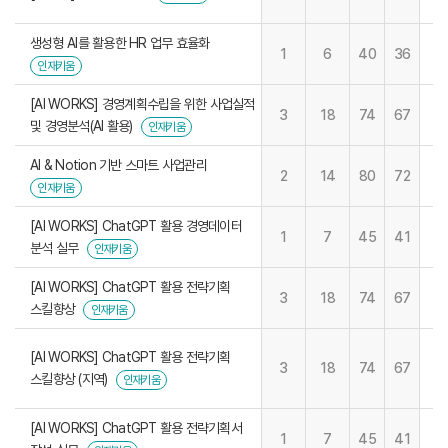
생성형 AI를 활용한 HR 업무 효율화
1
6
40
36
인재키움
[AI WORKS] 경영계획수립을 위한 사업실적
3
18
74
67
및 경영분석(AI 활용)
인재키움
AI & Notion 기반 스마트 사업관리
2
14
80
72
인재키움
[AI WORKS] ChatGPT 활용 경영데이터
1
7
45
41
분석 실무
인재키움
[AI WORKS] ChatGPT 활용 전략기획
3
18
74
67
스킬향상
인재키움
[AI WORKS] ChatGPT 활용 전략기획
3
18
74
67
스킬향상 (지역)
인재키움
[AI WORKS] ChatGPT 활용 전략기획서
1
7
45
41