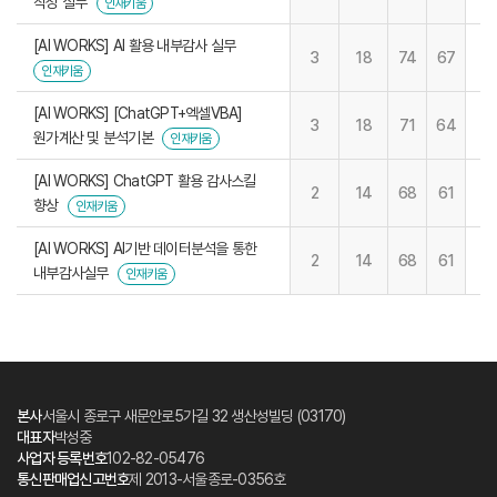
작성 실무
인재키움
[AI WORKS] AI 활용 내부감사 실무
3
18
74
67
인재키움
[AI WORKS] [ChatGPT+엑셀VBA]
3
18
71
64
원가계산 및 분석기본
인재키움
[AI WORKS] ChatGPT 활용 감사스킬
2
14
68
61
향상
인재키움
[AI WORKS] AI기반 데이터분석을 통한
2
14
68
61
내부감사실무
인재키움
본사
서울시 종로구 새문안로5가길 32 생산성빌딩 (03170)
대표자
박성중
사업자 등록번호
102-82-05476
통신판매업신고번호
제 2013-서울종로-0356호