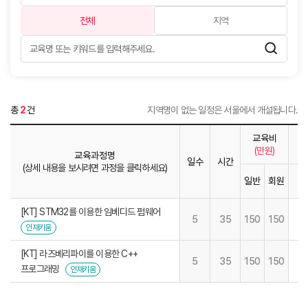
전체
지역
총
2
건
지역명이 없는 일정은 서울에서 개설됩니다.
교육비
(만원)
교육과정명
일수
시간
(상세 내용을 보시려면 과정을 클릭하세요)
일반
회원
1
[KT] STM32를 이용한 임베디드 펌웨어
5
35
150
150
인재키움
[KT] 라즈베리파이를 이용한 C++
5
35
150
150
프로그래밍
인재키움