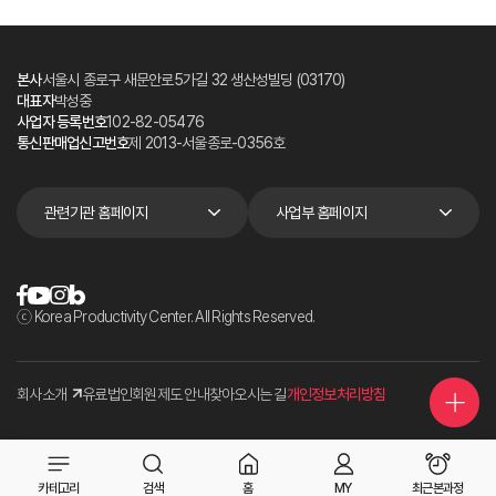
본사
서울시 종로구 새문안로5가길 32 생산성빌딩 (03170)
대표자
박성중
사업자 등록번호
102-82-05476
통신판매업신고번호
제 2013-서울종로-0356호
관련기관 홈페이지
사업부 홈페이지
ⓒ Korea Productivity Center. All Rights Reserved.
회사소개
유료법인회원제도 안내
찾아오시는 길
개인정보처리방침
카테고리
검색
홈
MY
최근본과정