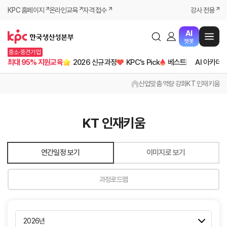
KPC 홈페이지
온라인교육
자격 접수
강사 전용
AI
챗봇
중소·중견기업
최대 95% 지원교육
2026 신규과정
KPC's Pick
베스트
AI 아카데
산업맞춤 역량 강화
KT 인재키움
KT 인재키움
연간일정 보기
이미지로 보기
과정로드맵