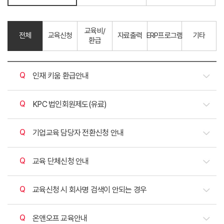
교육비/
전체
교육신청
자료출력
ERP프로그램
기타
환급
질문
인재 키움 환급안내
질문
KPC 법인회원제도(유료)
질문
기업교육 담당자 전환신청 안내
질문
교육 단체신청 안내
질문
교육신청 시 회사명 검색이 안되는 경우
질문
온앤오프 교육안내