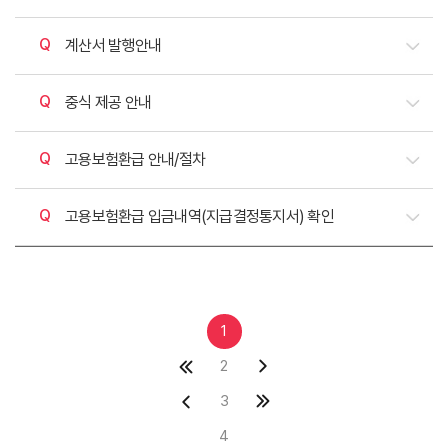
질문
계산서 발행안내
질문
중식 제공 안내
질문
고용보험환급 안내/절차
질문
고용보험환급 입금내역(지급결정통지서) 확인
1
2
3
4