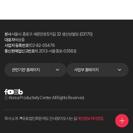
본사
서울시 종로구 새문안로5가길 32 생산성빌딩 (03170)
대표자
박성중
사업자 등록번호
102-82-05476
통신판매업신고번호
제 2013-서울종로-0356호
관련기관 홈페이지
사업부 홈페이지
ⓒ Korea Productivity Center. All Rights Reserved.
회사소개
유료법인회원제도 안내
찾아오시는 길
개인정보처리방침