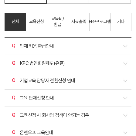
교육비/
전체
교육신청
자료출력
ERP프로그램
기타
환급
질문
인재 키움 환급안내
질문
KPC 법인회원제도(유료)
질문
기업교육 담당자 전환신청 안내
질문
교육 단체신청 안내
질문
교육신청 시 회사명 검색이 안되는 경우
질문
온앤오프 교육안내