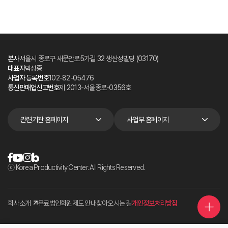
본사
서울시 종로구 새문안로5가길 32 생산성빌딩 (03170)
대표자
박성중
사업자 등록번호
102-82-05476
통신판매업신고번호
제 2013-서울종로-0356호
관련기관 홈페이지
사업부 홈페이지
ⓒ Korea Productivity Center. All Rights Reserved.
회사소개
유료법인회원제도 안내
찾아오시는 길
개인정보처리방침