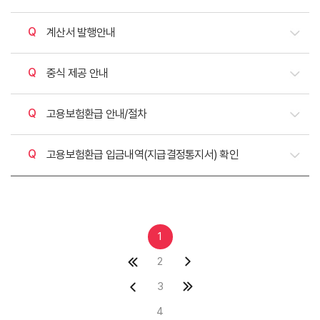
질문
계산서 발행안내
질문
중식 제공 안내
질문
고용보험환급 안내/절차
질문
고용보험환급 입금내역(지급결정통지서) 확인
1
2
3
4