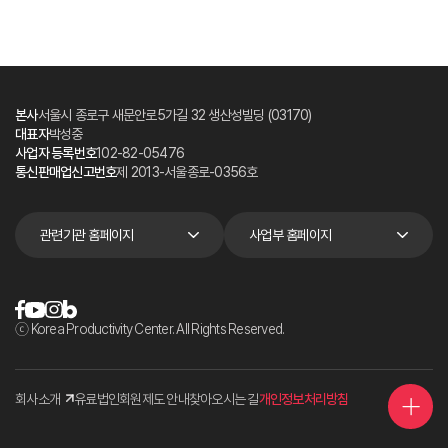
본사
서울시 종로구 새문안로5가길 32 생산성빌딩 (03170)
대표자
박성중
사업자 등록번호
102-82-05476
통신판매업신고번호
제 2013-서울종로-0356호
관련기관 홈페이지
사업부 홈페이지
ⓒ Korea Productivity Center. All Rights Reserved.
회사소개
유료법인회원제도 안내
찾아오시는 길
개인정보처리방침