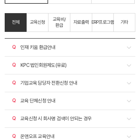
교육비/
전체
교육신청
자료출력
ERP프로그램
기타
환급
질문
인재 키움 환급안내
질문
KPC 법인회원제도(유료)
질문
기업교육 담당자 전환신청 안내
질문
교육 단체신청 안내
질문
교육신청 시 회사명 검색이 안되는 경우
질문
온앤오프 교육안내