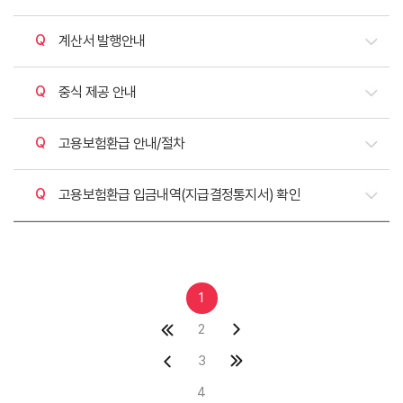
질문
계산서 발행안내
질문
중식 제공 안내
질문
고용보험환급 안내/절차
질문
고용보험환급 입금내역(지급결정통지서) 확인
1
2
3
4