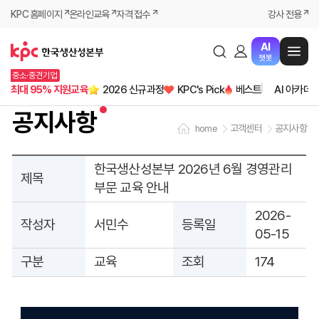
KPC 홈페이지
온라인교육
자격 접수
강사 전용
AI
챗봇
중소·중견기업
최대 95% 지원교육
2026 신규과정
KPC's Pick
베스트
AI 아카데
공지사항
고객센터
공지사항
home
한국생산성본부 2026년 6월 경영관리
제목
부문 교육 안내
2026-
작성자
서민수
등록일
05-15
구분
교육
조회
174