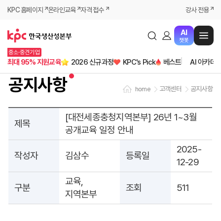
KPC 홈페이지
온라인교육
자격 접수
강사 전용
AI
챗봇
중소·중견기업
최대 95% 지원교육
2026 신규과정
KPC's Pick
베스트
AI 아카데
공지사항
고객센터
공지사항
home
[대전세종충청지역본부] 26년 1~3월
제목
공개교육 일정 안내
2025-
작성자
김삼수
등록일
12-29
교육,
구분
조회
511
지역본부