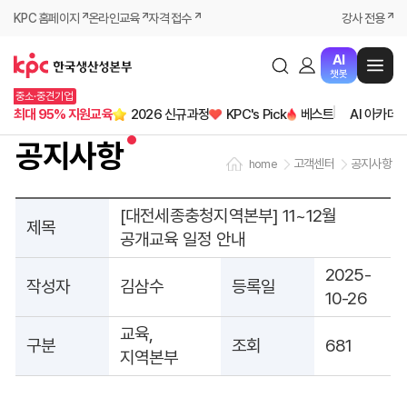
KPC 홈페이지
온라인교육
자격 접수
강사 전용
AI
챗봇
중소·중견기업
최대 95% 지원교육
2026 신규과정
KPC's Pick
베스트
AI 아카데
공지사항
고객센터
공지사항
home
[대전세종충청지역본부] 11~12월
제목
공개교육 일정 안내
2025-
작성자
김삼수
등록일
10-26
교육,
구분
조회
681
지역본부