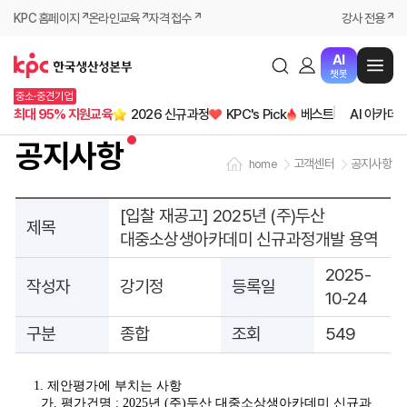
KPC 홈페이지
온라인교육
자격 접수
강사 전용
AI
챗봇
중소·중견기업
최대 95% 지원교육
2026 신규과정
KPC's Pick
베스트
AI 아카데
공지사항
고객센터
공지사항
home
[입찰 재공고] 2025년 (주)두산
제목
대중소상생아카데미 신규과정개발 용역
2025-
작성자
강기정
등록일
10-24
구분
종합
조회
549