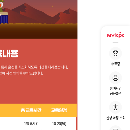
수료증
참여확인
공문출력
신청 과정 조회