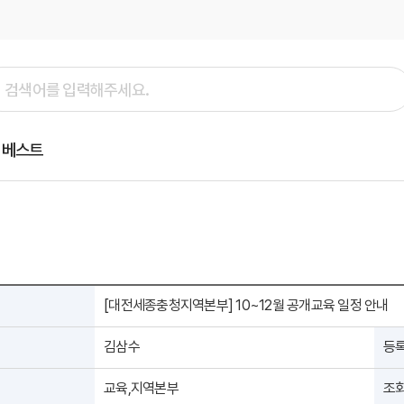
베스트
[대전세종충청지역본부] 10~12월 공개교육 일정 안내
김삼수
등
교육,지역본부
조