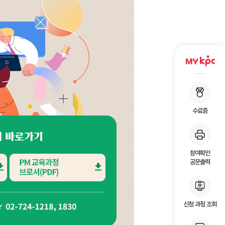
수료증
참여확인
공문출력
신청 과정 조회