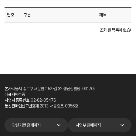
번호
구분
제목
조회 된 목록이 없습니다
본사
서울시 종로구 새문안로5가길 32 생산성빌딩 (03170)
대표자
박성중
사업자 등록번호
102-82-05476
통신판매업신고번호
제 2013-서울종로-0356호
관련기관 홈페이지
사업부 홈페이지