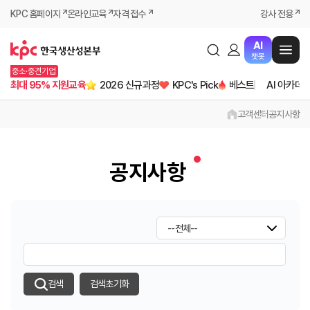
KPC 홈페이지
온라인교육
자격 접수
강사 전용
AI
챗봇
중소·중견기업
최대 95% 지원교육
2026 신규과정
KPC's Pick
베스트
AI 아카데
고객센터
공지사항
공지사항
검색
검색초기화