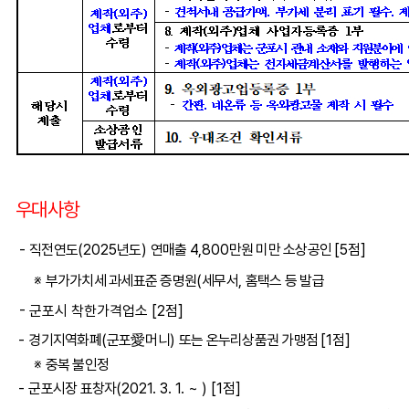
우대사항
-
직전연도
(2025
년도
)
연매출
4,800
만원 미만 소상공인
[5
점
]
※
부가가치세 과세표준 증명원
(
세무서
,
홈택스 등 발급
-
군포시 착한가격업소
[2
점
]
-
경기지역화폐
(
군포
愛
머니
)
또는 온누리상품권 가맹점
[1
점
]
※
중복 불인정
-
군포시장 표창자
(2021. 3. 1. ~ ) [1
점
]