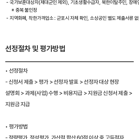
-
국가보훈대상자
(
제대군인 제외
),
기초생활수급자
,
북한이탈주민
,
장애
※
중복 불인정
-
지역화폐
,
착한가격업소
:
군포시 자체 확인
,
소상공인 별도 제출서류 없
선정절차 및 평가방법
• 선정절차
- 신청서 제출 > 평가 > 선정자 발표 > 선정자 대상 현장
설명회 > 과제(사업) 수행 > 비용지급 > 지원금 신청서 제출 >
지원금 지급
• 평가방법
- 정량평가, 정성평가, 가산점 합산 60점 이상 중 고득점자